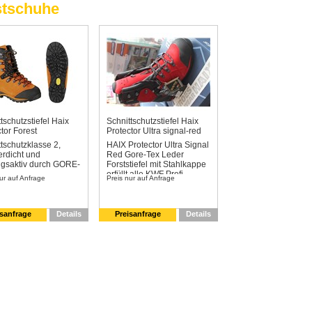
stschuhe
tschutzstiefel Haix
Schnittschutzstiefel Haix
tor Forest
Protector Ultra signal-red
tschutzklasse 2,
HAIX Protector Ultra Signal
rdicht und
Red Gore-Tex Leder
gsaktiv durch GORE-
Forststiefel mit Stahlkappe
erfüllt alle KWF Profi-
ur auf Anfrage
Preis nur auf Anfrage
Anforderungen Volle KWF
Profi Konformität
Schnittschutzklasse 2
Rutschfeste VIBRAM®-
isanfrage
Details
Preisanfrage
Details
Sohle mit Geländeprofil
Obermaterial: Velourleder
Atmungsaktives GORE-
TEX® Innenfutter für
optimalen Klimakomfort
Integrierte Stahlkappe