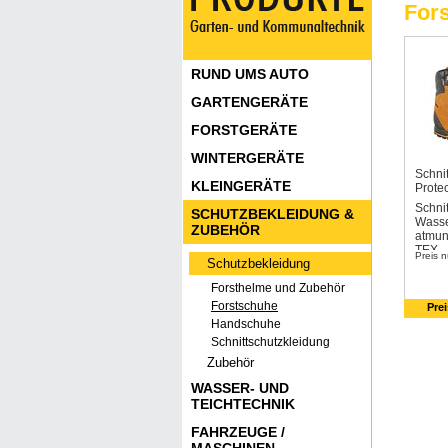
For
RUND UMS AUTO
GARTENGERÄTE
FORSTGERÄTE
WINTERGERÄTE
Schnit
KLEINGERÄTE
Protec
Schnit
SCHUTZBEKLEIDUNG &
Wasse
ZUBEHÖR
atmun
TEX
Preis n
Schutzbekleidung
Forsthelme und Zubehör
Forstschuhe
Pre
Handschuhe
Schnittschutzkleidung
Zubehör
WASSER- UND
TEICHTECHNIK
FAHRZEUGE /