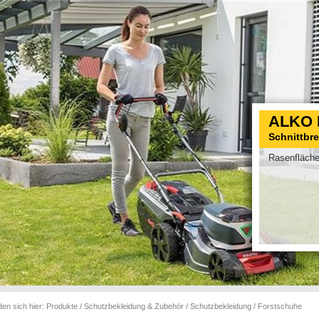
ALKO 
Schnittbr
Rasenfläche
den sich hier:
Produkte
/
Schutzbekleidung & Zubehör
/
Schutzbekleidung
/
Forstschuhe