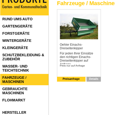
Fahrzeuge / Maschine
RUND UMS AUTO
GARTENGERÄTE
FORSTGERÄTE
WINTERGERÄTE
Oehler Einachs-
KLEINGERÄTE
Dreiseitenkipper
Für jeden Ihrer Einsätze
SCHUTZBEKLEIDUNG &
den richtigen Einachs-
ZUBEHÖR
Dreiseitenkipper auf
Anfrage
WASSER- UND
Preis nur auf Anfrage
TEICHTECHNIK
FAHRZEUGE /
Preisanfrage
Details
MASCHINEN
GEBRAUCHTE
MASCHINEN
FLOHMARKT
HERSTELLER