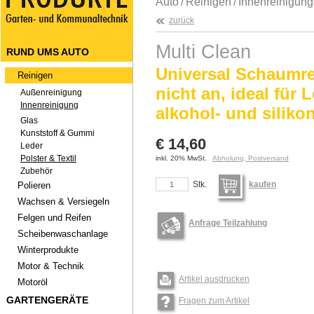
Auto
/
Reinigen
/
Innenreinigung
zurück
Multi Clean
RUND UMS AUTO
Universal Schaumrei
Reinigen
nicht an, ideal für 
Außenreinigung
Innenreinigung
alkohol- und silikon
Glas
Kunststoff & Gummi
€ 14,60
Leder
Polster & Textil
inkl. 20% MwSt.
Abholung, Postversand
Zubehör
Stk.
kaufen
Polieren
Wachsen & Versiegeln
Felgen und Reifen
Anfrage Teilzahlung
Scheibenwaschanlage
Winterprodukte
Motor & Technik
Artikel ausdrucken
Motoröl
GARTENGERÄTE
Fragen zum Artikel