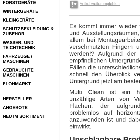
FORSTGERÄTE
Artikel weiterempfehlen
WINTERGERÄTE
KLEINGERÄTE
Es kommt immer wieder vo
SCHUTZBEKLEIDUNG &
und Ausstellungsräumen,
ZUBEHÖR
allem bei Montagearbeit
WASSER- UND
verschmutzten Fingern 
TEICHTECHNIK
werden!? Aufgrund der 
FAHRZEUGE /
empfindlichen Untergründe
MASCHINEN
Fällen die unterschiedlic
GEBRAUCHTE
schnell den Überblick ve
MASCHINEN
Untergrund jetzt am besten
FLOHMARKT
Multi Clean ist ein h
unzählige Arten von V
HERSTELLER
Flächen, der aufgrun
ANGEBOTE
problemlos auf horizon
NEU IM SORTIMENT
anzuwenden ist und dabei
einwirkt.
Unschlagbare Prod