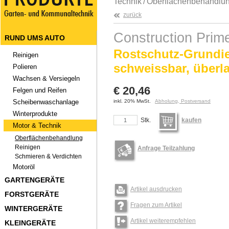
Technik
/
Oberflächenbehandlu
zurück
Construction Prim
RUND UMS AUTO
Rostschutz-Grundie
Reinigen
schweissbar, überla
Polieren
Wachsen & Versiegeln
€ 20,46
Felgen und Reifen
Scheibenwaschanlage
inkl. 20% MwSt.
Abholung, Postversand
Winterprodukte
Stk.
kaufen
Motor & Technik
Oberflächenbehandlung
Reinigen
Anfrage Teilzahlung
Schmieren & Verdichten
Motoröl
GARTENGERÄTE
Artikel ausdrucken
FORSTGERÄTE
Fragen zum Artikel
WINTERGERÄTE
Artikel weiterempfehlen
KLEINGERÄTE