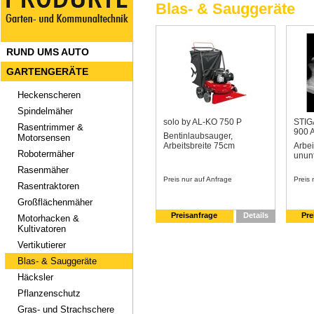
Blas- & Sauggeräte
RUND UMS AUTO
GARTENGERÄTE
Heckenscheren
Spindelmäher
solo by AL-KO 750 P
STIG
Rasentrimmer &
900 
Bentinlaubsauger,
Motorsensen
Arbeitsbreite 75cm
Arbei
Robotermäher
ununt
Rasenmäher
Preis nur auf Anfrage
Preis 
Rasentraktoren
Großflächenmäher
Preisanfrage
Details
Pre
Motorhacken &
Kultivatoren
Vertikutierer
Blas- & Sauggeräte
Häcksler
Pflanzenschutz
Gras- und Strachschere