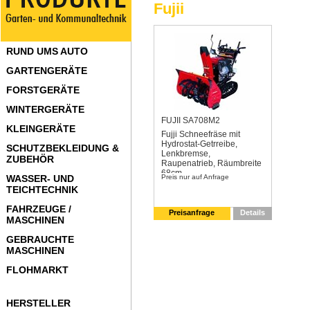
Fujii
RUND UMS AUTO
GARTENGERÄTE
FORSTGERÄTE
WINTERGERÄTE
FUJII SA708M2
KLEINGERÄTE
Fujji Schneefräse mit
Hydrostat-Getrreibe,
SCHUTZBEKLEIDUNG &
Lenkbremse,
ZUBEHÖR
Raupenatrieb, Räumbreite
68cm
WASSER- UND
Preis nur auf Anfrage
TEICHTECHNIK
FAHRZEUGE /
Preisanfrage
Details
MASCHINEN
GEBRAUCHTE
MASCHINEN
FLOHMARKT
HERSTELLER