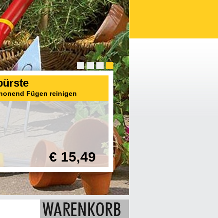
ürste
honend Fügen reinigen
€ 15,49