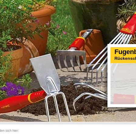
Fugenb
Rückensc
den sich hier: