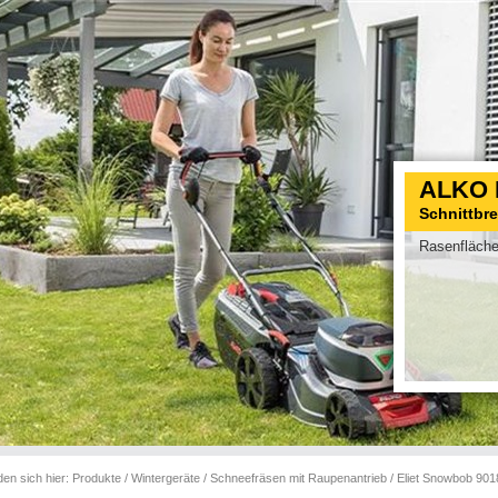
ALKO 
Schnittbr
Rasenfläche
den sich hier:
Produkte
/
Wintergeräte
/
Schneefräsen mit Raupenantrieb
/
Eliet Snowbob 901