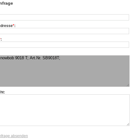
nfrage
Adresse
*
:
*
:
ht:
nfrage absenden