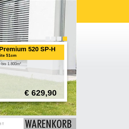
Premium 520 SP-H
eite 51cm
 bis 1.800m²
€ 629,90
8 T