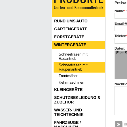
Preisa
Name
*
:
RUND UMS AUTO
Email-
GARTENGERÄTE
Telefon
FORSTGERÄTE
WINTERGERÄTE
Daten:
Schneefräsen mit
Radantrieb
Schneefräsen mit
Raupenantrieb
Frontmäher
Kehrmaschinen
Nachric
KLEINGERÄTE
SCHUTZBEKLEIDUNG &
ZUBEHÖR
WASSER- UND
TEICHTECHNIK
FAHRZEUGE /
A